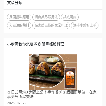
文章分類
異國醬料應用
清爽美乃滋用法
鍋底湯底
和風油醋醬料
在家簡單做的家常料理
涼拌小菜好上手
小廚師教你怎麼煮😋簡單輕鬆料理
🍙日式照燒3步驟上桌！手作香煎御飯糰簡單做，在家
享受居酒屋美味
2026-07-29