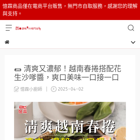
憶霖商品僅在電商平台販售，無門市自取服務，感謝您的理解
與支持。
🌯 清爽又濃郁！越南春捲搭配花
生沙嗲醬，爽口美味一口接一口
憶霖小廚師
2025-04-02