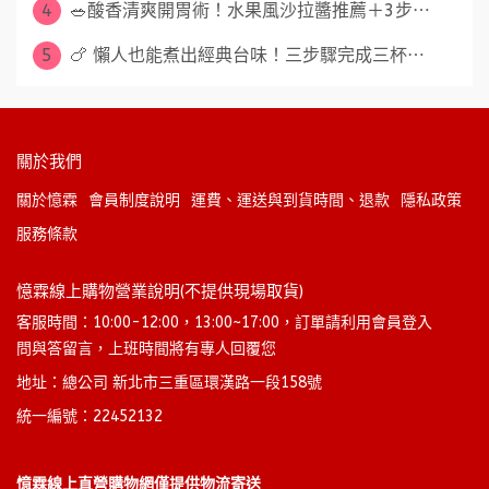
4
🥗酸香清爽開胃術！水果風沙拉醬推薦＋3步⋯
5
🍗 懶人也能煮出經典台味！三步驟完成三杯⋯
關於我們
關於憶霖
會員制度說明
運費、運送與到貨時間、退款
隱私政策
服務條款
憶霖線上購物營業說明(不提供現場取貨)
客服時間：10:00-12:00，13:00~17:00，訂單請利用會員登入
問與答留言，上班時間將有專人回覆您
地址：總公司 新北市三重區環漢路一段158號
統一編號：22452132
憶霖線上直營購物網僅提供物流寄送