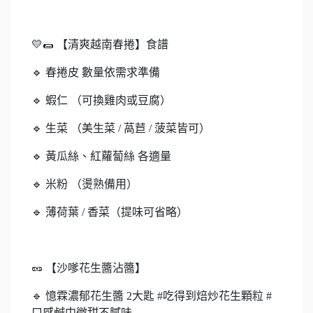
💛🌯 【清爽越南春捲】食譜
🔹 春捲皮 數量依需求準備
🔹 蝦仁 （可換雞肉或豆腐）
🔹 生菜 （美生菜 / 萵苣 / 菠菜皆可）
🔹 黃瓜絲、紅蘿蔔絲 各適量
🔹 米粉 （燙熟備用）
🔹 薄荷葉 / 香菜（提味可省略）
🥜 【沙嗲花生醬沾醬】
🔹 憶霖濃郁花生醬 2大匙 #吃得到焙炒花生顆粒 #
口感鹹中微甜不膩味