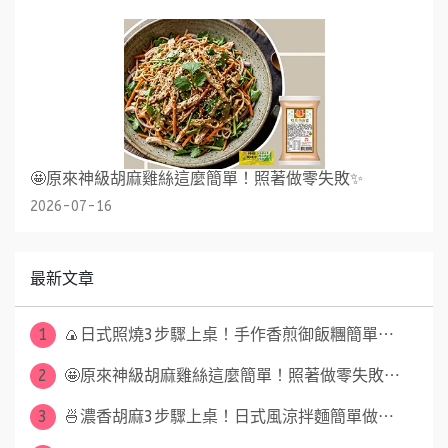
🤩原來神級胡麻雞絲這麼簡單！照著做零失敗✨
2026-07-16
最新文章
1
🍙日式照燒3步驟上桌！手作香煎御飯糰簡單⋯
2
🤩原來神級胡麻雞絲這麼簡單！照著做零失敗⋯
3
🍜濃香胡麻3步驟上桌！日式風涼拌麵簡單做⋯