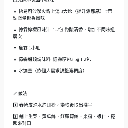
🔹 快易廚沙嗲火鍋上湯 3大匙（提升濃郁感） #帶
點微量椰香風味
🔹 憶霖檸檬風味汁 ​ 1-2包 微酸清香，增加不同味道
層次
🔹 魚露 1小匙
🔹 憶霖甜類調味料 ​ 憶霖糖包3.5g 1-2包
🔹 水適量（依個人需求調整濃稠度）
✅ 做法
1️⃣ 春捲皮泡水約10秒，變軟後取出攤平
2️⃣ 鋪上生菜、黃瓜絲、紅蘿蔔絲、米粉、蝦仁，捲
起來封口