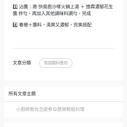
3️⃣ 沾醬：將 快易廚沙嗲火鍋上湯 ＋ 憶霖濃郁花生
醬 拌勻，再加入其他調味料調勻，完成
4️⃣ 春捲＋醬料，清爽又濃郁，完美搭配
文章分類
異國醬料應用
所有文章主題
小廚師教你怎麼煮😋簡單輕鬆料理