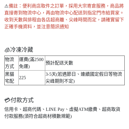
⚠️
備註：便利商店取件之訂單，採用大宗寄倉服務，商品將
直接寄到物流中心，再由物流中心配送到指定門市給買家。
收到天數與排程由各店超商離、尖峰時間而定，請確實留下
正確手機資料，並注意簡訊通知
🧊冷凍冷藏
物流
運費(滿2500
預計配送天數
方式
免運)
黑貓
3-5天(若遇節日、連續國定假日等物流
225
宅配
尖峰期則不定)
💳付款方式
信用卡、超商代碼、LINE Pay、虛擬ATM繳費、超商取貨
付款服務(須符合超商材積數規範)