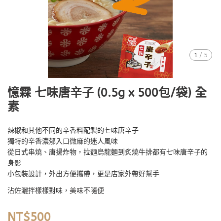
1
/
5
憶霖 七味唐辛子 (0.5g x 500包/袋) 全
素
辣椒和其他不同的辛香料配製的七味唐辛子
獨特的辛香濃郁入口微麻的迷人風味
從日式串燒、唐揚炸物，拉麵烏龍麵到炙燒牛排都有七味唐辛子的
身影
小包裝設計，外出方便攜帶，更是店家外帶好幫手
沾佐灑拌樣樣對味，美味不隨便
NT$500