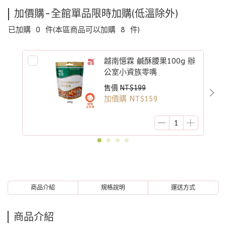
加價購-全館單品限時加購(低溫除外)
已加購
0
件
(本區商品可以加購
8
件)
越南憶霖 鹹酥腰果100g 辦
公室小資族零嘴
售價
NT$199
加價購
NT$159
商品介紹
規格說明
運送方式
商品介紹