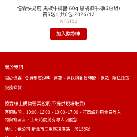
買5送1 共6包
憶霖快易廚 黑椒牛柳醬 60g 黑胡椒牛柳(6包組)
憶
買5送1 共6包 2026/12
NT$150
加入購物車
關於我們
關於憶霖
會員制度說明
運費、運送與到貨時間、退款
隱私政策
服務條款
憶霖線上購物營業說明(不提供現場取貨)
客服時間：10:00-12:00，13:00~17:00，訂單請利用會員登入
問與答留言，上班時間將有專人回覆您
地址：總公司 新北市三重區環漢路一段158號