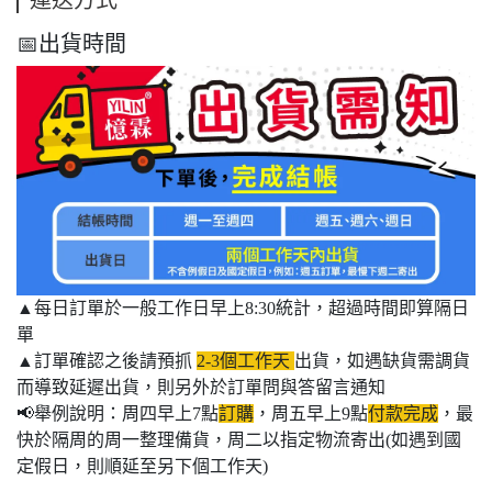
運送方式
📅出貨時間
▲每日訂單於一般工作日早上8:30統計，超過時間即算隔日
單
▲訂單確認之後請預抓
2-3個工作天
出貨，如遇缺貨需調貨
而導致延遲出貨，則另外於訂單問與答留言通知
📢舉例說明：周四早上7點
訂購
，周五早上9點
付款完成
，最
快於隔周的周一整理備貨，周二以指定物流寄出(如遇到國
定假日，則順延至另下個工作天)