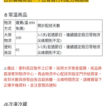
🧂常溫商品
物流
運費(滿 899
預計配送天數
方式
免運)
大榮
3-5天(若遇節日、連續國定假日等物流
100
物流
尖峰期則不定)
便利
3-5天(若遇節日、連續國定假日等物流
65
商店
尖峰期則不定)
⚠️
備註：便利商店取件之訂單，採用大宗寄倉服務，商品將
直接寄到物流中心，再由物流中心配送到指定門市給買家。
收到天數與排程由各店超商離、尖峰時間而定，請確實留下
正確手機資料，並注意簡訊通知
🧊冷凍冷藏