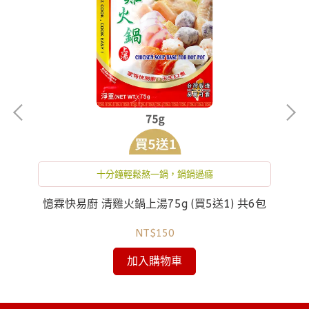
十分鐘輕鬆熬一鍋，鍋鍋過癮
憶霖快易廚 清雞火鍋上湯75g (買5送1) 共6包
NT$150
加入購物車