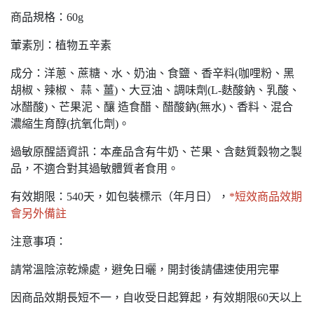
商品規格：60g
葷素別：植物五辛素
成分：洋蔥、蔗糖、水、奶油、食鹽、香辛料(咖哩粉、黑
胡椒、辣椒、 蒜、薑)、大豆油、調味劑(L-麩酸鈉、乳酸、
冰醋酸)、芒果泥、釀 造食醋、醋酸鈉(無水)、香料、混合
濃縮生育醇(抗氧化劑)。
過敏原醒語資訊：本產品含有牛奶、芒果、含麩質穀物之製
品，不適合對其過敏體質者食用。
有效期限：540天，如包裝標示（年月日），
*短效商品效期
會另外備註
注意事項：
請常溫陰涼乾燥處，避免日曬，開封後請儘速使用完畢
因商品效期長短不一，自收受日起算起，有效期限60天以上