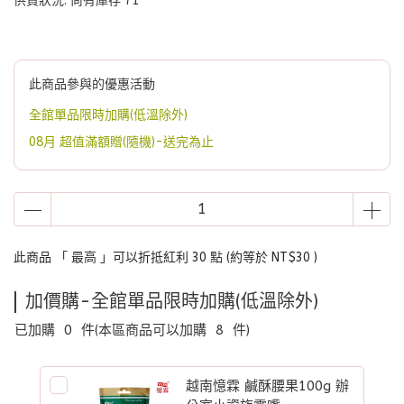
供貨狀況:
尚有庫存 71
此商品參與的優惠活動
全館單品限時加購(低溫除外)
08月 超值滿額贈(隨機)-送完為止
此商品 「 最高 」可以折抵紅利
30
點 (約等於
NT$30
)
加價購-全館單品限時加購(低溫除外)
已加購
0
件
(本區商品可以加購
8
件)
越南憶霖 鹹酥腰果100g 辦