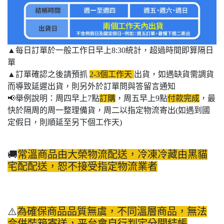
▲每日訂單於一般工作日早上8:30統計，超過時間即算隔日
單
▲訂單確認之後請預抓
2-3個工作天
出貨，如遇缺貨需調貨
而導致延遲出貨，則另外於訂單問與答留言通知
📢舉例說明：周四早上7點
訂購
，周五早上9點
付款完成
，最
快於隔周的周一整理備貨，周二以指定物流寄出(如遇到國
定假日，則順延至另下個工作天)
🚚
常溫商品由大榮物流配送，冷凍冷藏由黑貓
宅配配送，恕不接受指定物流業者
⚠️
為確保商品品質無虞，不同溫層商品，無法
合併裝箱寄送，平台會自行判定分開結帳