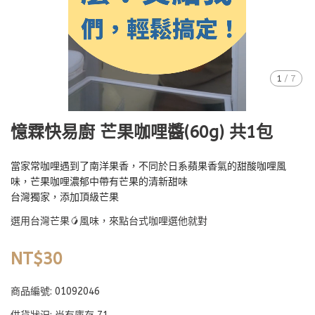
1
/
7
憶霖快易廚 芒果咖哩醬(60g) 共1包
當家常咖哩遇到了南洋果香，不同於日系蘋果香氣的甜酸咖哩風
味，芒果咖哩濃郁中帶有芒果的清新甜味
台灣獨家，添加頂級芒果
選用台灣芒果🥭風味，來點台式咖哩選他就對
NT$30
商品編號:
01092046